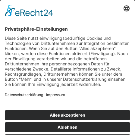
Impressum
Datenschutz
AGB
Tiroler Archiv für photographische Dokumentation
und Kunst
Egger-Lienz-Platz 2 (Büro), Hauptplatz 7 (Postadresse), 9900
Lienz, Österreich | Tel.:+43 (0) 4852-98238
Rathausplatz 1, 39031 Bruneck, Italien | Tel.: +39 0474 545 400
Diese E-Mail-Adresse ist vor Spambots geschützt! Zur Anzeige
muss JavaScript eingeschaltet sein.