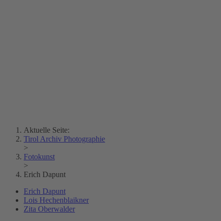
Erich Dapunt
Lois Hechenblaikner
Zita Oberwalder
Fotorätsel
Kontakt
Lichtbild
Creative Commons (Free Download)
Sammlung Klebelsberg
Stadtarchiv Bozen
Sammlung
Eisenbahnfreunde Lienz
News
SPHÄRE
Aktuelle Seite:
Tirol Archiv Photographie
>
Fotokunst
>
Erich Dapunt
Erich Dapunt
Lois Hechenblaikner
Zita Oberwalder