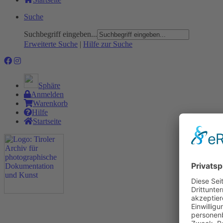
Suche
Suchbegriff eingeben...
Erweiterte Suche
|
Hilfe zur Suche
Sphäre
Anmelden
Warenkorb
Hilfe
Startseite
Das Projekt
Neu