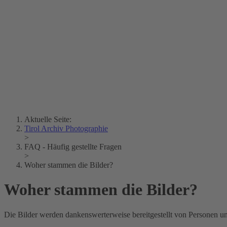
Lois Hechenblaikner
Zita Oberwalder
Fotorätsel
Kontakt
Lichtbild
Creative Commons (Free Download)
Sammlung Klebelsberg
Stadtarchiv Bozen
Sammlung
Eisenbahnfreunde Lienz
News
SPHÄRE
Aktuelle Seite:
Tirol Archiv Photographie
>
FAQ - Häufig gestellte Fragen
>
Woher stammen die Bilder?
Woher stammen die Bilder?
Die Bilder werden dankenswerterweise bereitgestellt von Personen und 