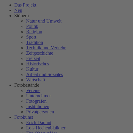
Das Projekt
Neu
Stöbern
Natur und Umwelt
Politik
Religion
Sport
Tradition
Technik und Verkehr
Zeitgeschichte
Freizeit
Historisches
Kultur
Arbeit und Soziales
Wirtschaft
Fotobestände
Vereine
Unternehmen
Fotografen
Institutionen
Privatpersonen
Fotokunst
Erich Dapunt
Lois Hechenblaikner