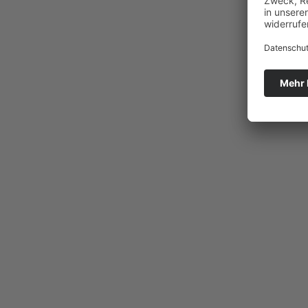
Stöbern
Natur und Umwelt
Politik
Religion
Sport
Tradition
Technik und Verkehr
Eisenbahnen
Zeitgeschichte
Erster Weltkrieg
Gebirgskrieg 1915-1918
(Dolomitenfront)
Freizeit
Historisches
Kultur
Arbeit und Soziales
Wirtschaft
Fotobestände
Vereine
Unternehmen
Fotografen
Institutionen
Privatpersonen
Fotokunst
Erich Dapunt