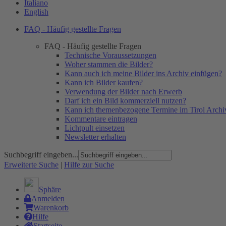
Italiano
English
FAQ - Häufig gestellte Fragen
FAQ - Häufig gestellte Fragen
Technische Voraussetzungen
Woher stammen die Bilder?
Kann auch ich meine Bilder ins Archiv einfügen?
Kann ich Bilder kaufen?
Verwendung der Bilder nach Erwerb
Darf ich ein Bild kommerziell nutzen?
Kann ich themenbezogene Termine im Tirol Archiv
Kommentare eintragen
Lichtpult einsetzen
Newsletter erhalten
Suchbegriff eingeben...
Erweiterte Suche
|
Hilfe zur Suche
Sphäre
Anmelden
Warenkorb
Hilfe
Startseite