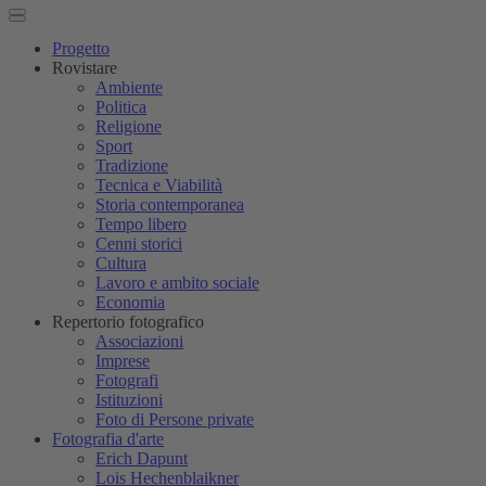
Progetto
Rovistare
Ambiente
Politica
Religione
Sport
Tradizione
Tecnica e Viabilità
Storia contemporanea
Tempo libero
Cenni storici
Cultura
Lavoro e ambito sociale
Economia
Repertorio fotografico
Associazioni
Imprese
Fotografi
Istituzioni
Foto di Persone private
Fotografia d'arte
Erich Dapunt
Lois Hechenblaikner