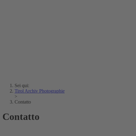
Erich Dapunt
Lois Hechenblaikner
Zita Oberwalder
Fotoenigma
Contatto
Argento vivo
Creative Commons (Free Download)
Collezione Klebelsberg
Archivio Storico della
Città di Bolzano
Collezione
Eisenbahnfreunde Lienz
News
SPHÄRE
Sei qui:
Tirol Archiv Photographie
>
Contatto
Contatto