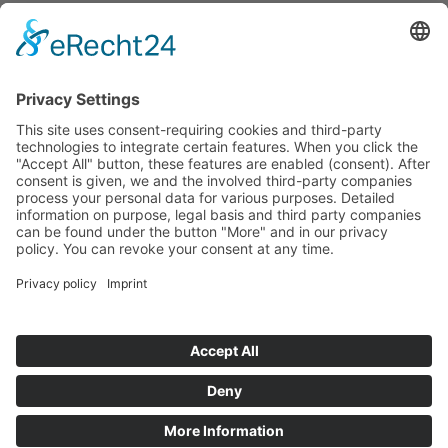
Colophon
Data privacy
Condizioni generali di contratto
Archivio Tirolese per la documentazione e l'arte
fotografica
Piazza Egger-Lienz 2 (Ufficio), Piazza Principale 7 (Indirizzo
Postale), A-9900 Lienz, Austria | Tel.:+43 (0) 4852-98238
Piazza Municipio 1, I-39031 Brunico, Italia | Tel.: +39 0474 545
400
Questo indirizzo email è protetto dagli spambots. È necessario
abilitare JavaScript per vederlo.