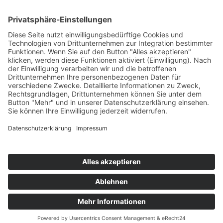
AGB
Tiroler Archiv für photographische Dokumentation
und Kunst
Egger-Lienz-Platz 2 (Büro), Hauptplatz 7 (Postadresse), 9900
Lienz, Österreich | Tel.:+43 (0) 4852-98238
Rathausplatz 1, 39031 Bruneck, Italien | Tel.: +39 0474 545 400
Diese E-Mail-Adresse ist vor Spambots geschützt! Zur Anzeige
muss JavaScript eingeschaltet sein.