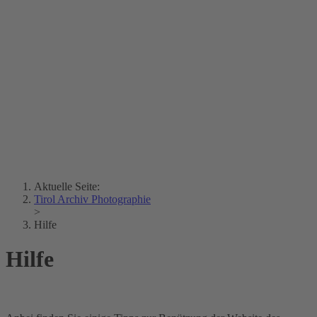
Erich Dapunt
Lois Hechenblaikner
Zita Oberwalder
Fotorätsel
Kontakt
Lichtbild
Creative Commons (Free Download)
Sammlung Klebelsberg
Stadtarchiv Bozen
Sammlung
Eisenbahnfreunde Lienz
News
SPHÄRE
Aktuelle Seite:
Tirol Archiv Photographie
>
Hilfe
Hilfe