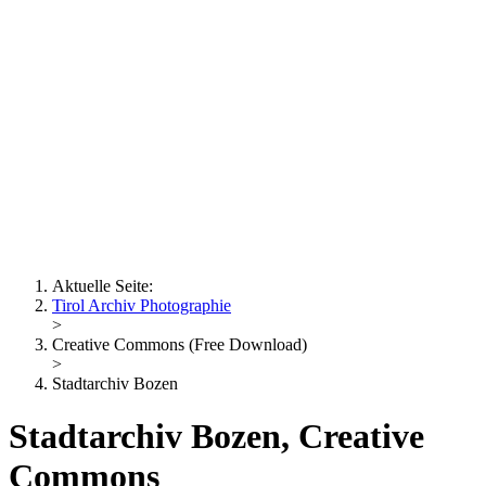
Erich Dapunt
Lois Hechenblaikner
Zita Oberwalder
Fotorätsel
Kontakt
Lichtbild
Creative Commons (Free Download)
Sammlung Klebelsberg
Stadtarchiv Bozen
Sammlung
Eisenbahnfreunde Lienz
News
SPHÄRE
Aktuelle Seite:
Tirol Archiv Photographie
>
Creative Commons (Free Download)
>
Stadtarchiv Bozen
Stadtarchiv Bozen, Creative
Commons