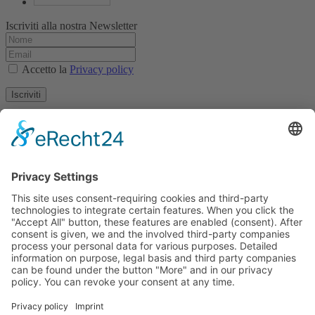
Iscriviti alla nostra Newsletter
Accetto la
Privacy policy
Iscriviti
Colophon
Data privacy
Condizioni generali di contratto
Archivio Tirolese per la documentazione e l'arte
fotografica
Piazza Egger-Lienz 2 (Ufficio), Piazza Principale 7 (Indirizzo
Postale), A-9900 Lienz, Austria | Tel.:+43 (0) 4852-98238
Piazza Municipio 1, I-39031 Brunico, Italia | Tel.: +39 0474 545
400
Questo indirizzo email è protetto dagli spambots. È necessario
abilitare JavaScript per vederlo.