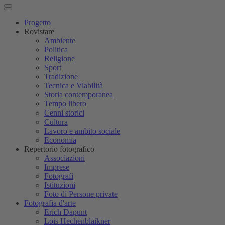
Progetto
Rovistare
Ambiente
Politica
Religione
Sport
Tradizione
Tecnica e Viabilità
Storia contemporanea
Tempo libero
Cenni storici
Cultura
Lavoro e ambito sociale
Economia
Repertorio fotografico
Associazioni
Imprese
Fotografi
Istituzioni
Foto di Persone private
Fotografia d'arte
Erich Dapunt
Lois Hechenblaikner