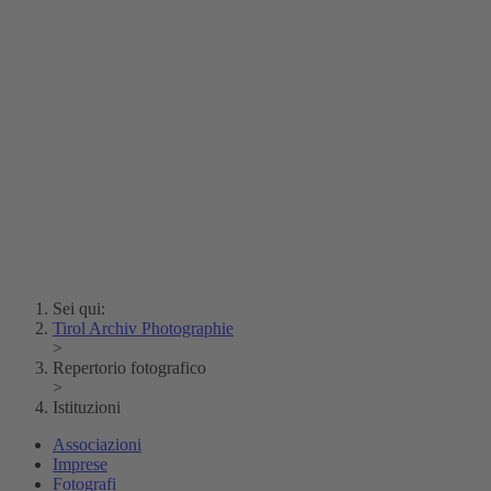
Erich Dapunt
Lois Hechenblaikner
Zita Oberwalder
Fotoenigma
Contatto
Argento vivo
Creative Commons (Free Download)
Collezione Klebelsberg
Archivio Storico della
Città di Bolzano
Collezione
Eisenbahnfreunde Lienz
News
SPHÄRE
Sei qui:
Tirol Archiv Photographie
>
Repertorio fotografico
>
Istituzioni
Associazioni
Imprese
Fotografi