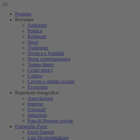
Progetto
Rovistare
Ambiente
Politica
Religione
Sport
Tradizione
Tecnica e Viabilità
Storia contemporanea
Tempo libero
Cenni storici
Cultura
Lavoro e ambito sociale
Economia
Repertorio fotografico
Associazioni
Imprese
Fotografi
Istituzioni
Foto di Persone private
Fotografia d'arte
Erich Dapunt
Lois Hechenblaikner