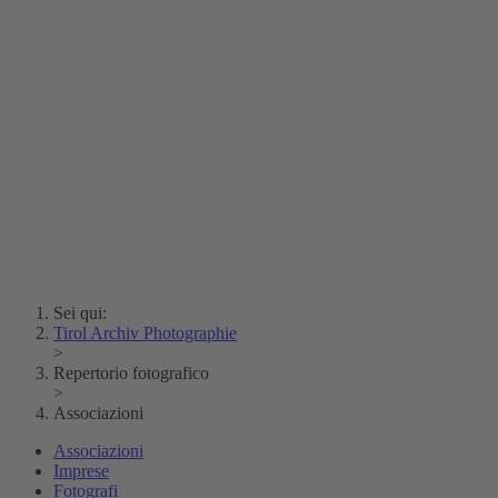
Erich Dapunt
Lois Hechenblaikner
Zita Oberwalder
Fotoenigma
Contatto
Argento vivo
Creative Commons (Free Download)
Collezione Klebelsberg
Archivio Storico della
Città di Bolzano
Collezione
Eisenbahnfreunde Lienz
News
SPHÄRE
Sei qui:
Tirol Archiv Photographie
>
Repertorio fotografico
>
Associazioni
Associazioni
Imprese
Fotografi