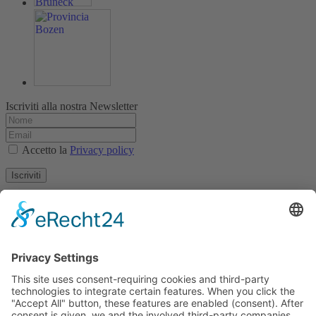
Iscriviti alla nostra Newsletter
Accetto la
Privacy policy
Iscriviti
Colophon
Data privacy
Condizioni generali di contratto
Archivio Tirolese per la documentazione e l'arte
fotografica
Piazza Egger-Lienz 2 (Ufficio), Piazza Principale 7 (Indirizzo
Postale), A-9900 Lienz, Austria | Tel.:+43 (0) 4852-98238