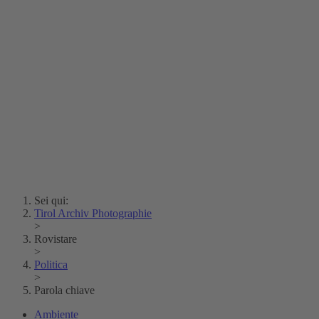
Erich Dapunt
Lois Hechenblaikner
Zita Oberwalder
Fotoenigma
Contatto
Argento vivo
Creative Commons (Free Download)
Collezione Klebelsberg
Archivio Storico della
Città di Bolzano
Collezione
Eisenbahnfreunde Lienz
News
SPHÄRE
Sei qui:
Tirol Archiv Photographie
>
Rovistare
>
Politica
>
Parola chiave
Ambiente