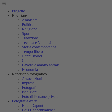
Progetto
Rovistare
Ambiente
Politica
Religione
Sport
Tradizione
Tecnica e Viabilità
Storia contemporanea
Tempo libero
Cenni storici
Cultura
Lavoro e ambito sociale
Economia
Repertorio fotografico
Associazioni
Imprese
Fotografi
Istituzioni
Foto di Persone private
Fotografia d'arte
Erich Dapunt
Lois Hechenblaikner