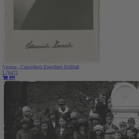
Vienna - Cancelliere Engelbert Dollfuß
L76472