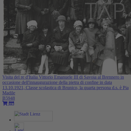
Visita del re d'Italia Vittorio Emanuele III di Savoia al Brennero in
occasione dell'innaugurazione della pietra di confine in data
13.10.1921, Classe scolastica di Brunico, la quarta persona d.s. è Pia
Madile
B5948