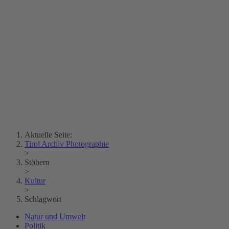
Erich Dapunt
Lois Hechenblaikner
Zita Oberwalder
Fotorätsel
Kontakt
Lichtbild
Creative Commons (Free Download)
Sammlung Klebelsberg
Stadtarchiv Bozen
Sammlung
Eisenbahnfreunde Lienz
News
SPHÄRE
Aktuelle Seite:
Tirol Archiv Photographie
>
Stöbern
>
Kultur
>
Schlagwort
Natur und Umwelt
Politik