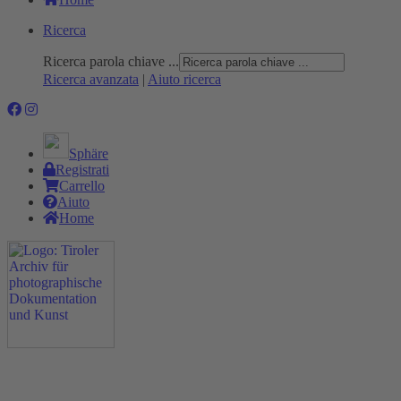
Ricerca
Ricerca parola chiave ...
Ricerca avanzata
|
Aiuto ricerca
Sphäre
Registrati
Carrello
Aiuto
Home
Progetto
Rovistare