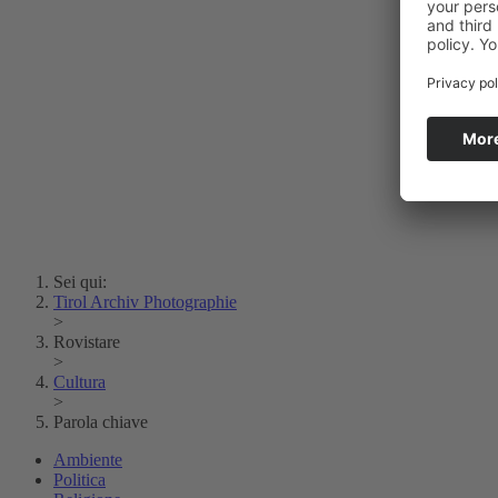
Lois Hechenblaikner
Zita Oberwalder
Fotoenigma
Contatto
Argento vivo
Creative Commons (Free Download)
Collezione Klebelsberg
Archivio Storico della
Città di Bolzano
Collezione
Eisenbahnfreunde Lienz
News
SPHÄRE
Sei qui:
Tirol Archiv Photographie
>
Rovistare
>
Cultura
>
Parola chiave
Ambiente
Politica