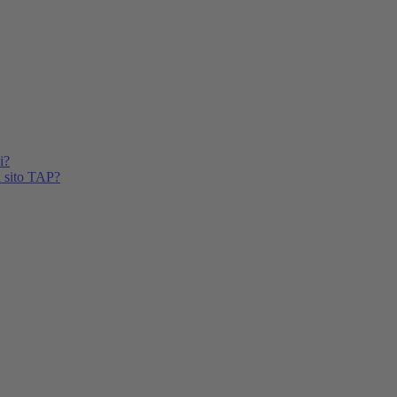
i?
l sito TAP?