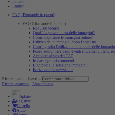
Italiano
English
FAQ (Domande frequenti)
FAQ (Domande frequenti)
Requisiti tecnici
Qual'é la provenienza delle immagini?
Come acquistare le immagini online?
Utilizzo delle immagini dopo l'acquisto
Com'è gestito l'utilizzo commerciale delle immagin
Posso aggiungere degli eventi riguardanti i temi su
Accedere al sito del TAP
Inviare i propri commenti
Lightbox e la selezione immagini
Iscrizione alla newsletter
Ricerca parola chiave ...
Ricerca avanzata
|
Aiuto ricerca
Sphäre
Registrati
Carrello
Aiuto
Home