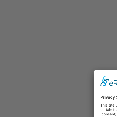
Ambiente
Politica
Religione
Sport
Tradizione
Tecnica e Viabilità
Ferrovia
Storia contemporanea
Prima Guerra Mondiale
Guerra di montagna
1915-1918 (Fronte
dolomitico)
Tempo libero
Cenni storici
Cultura
Lavoro e ambito sociale
Economia
Repertorio fotografico
Associazioni
Imprese
Fotografi
Istituzioni
Foto di Persone private
Fotografia d'arte
Erich Dapunt